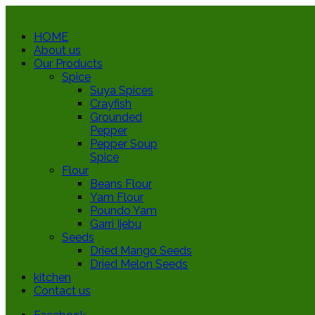
HOME
About us
Our Products
Spice
Suya Spices
Crayfish
Grounded
Pepper
Pepper Soup
Spice
Flour
Beans Flour
Yam Flour
Poundo Yam
Garri Ijebu
Seeds
Dried Mango Seeds
Dried Melon Seeds
kitchen
Contact us